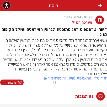
פוסט
05:29 - 13.12.2024
מערכת חמ״ל
דיווח: טראמפ מודאג מתוכנית הגרעין האיראנית ושוקל תקיפות
מנע
נשיא ארה"ב הנבחר דונלד טראמפ מודאג מתוכנית  הגרעין האיראנית, 
ומהאפשרות שהיא תשיג נשק גרעיני, ושוקל אפשרויות שונות - כולל 
תקיפות מנע אוויריות. כך דיווח ה"וול סטריט ג'ורנל", שציין כי טראמפ 
וצוותו מודאגים מכך שסנקציות והגבלות כלכליות לא יספיקו כדי להגביל 
את תוכנית הגרעין של טהרן, ועל כן שוקלים פעולות צבאיות. שני גורמים 
המעורים בפרטים, סיפרו כי טראמפ אמר לאחרונה לראש הממשלה 
בנימין נתניהו שהוא מודאג מכך שאיראן תפרוץ לגרעין במשמרתו.
צילום: רויטרס
# דונלד_טראמפ
# נשק_גרעיני
# איראן
58
53 תגובות
53 תגובות