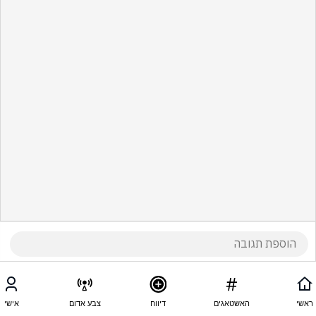
ראשי
האשטאגים
דיווח
צבע אדום
אישי