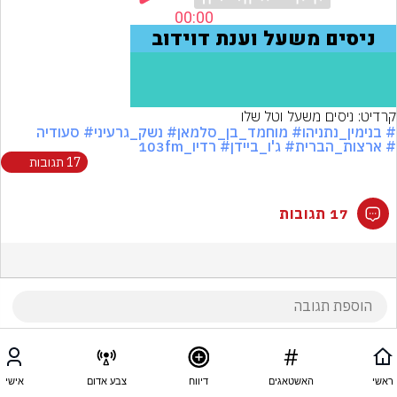
קרדיט: ניסים משעל וטל שלו
# בנימין_נתניהו
# מוחמד_בן_סלמאן
# נשק_גרעיני
# סעודיה
# ארצות_הברית
# ג'ו_ביידן
# רדיו_103fm
17 תגובות
17 תגובות
ראשי
האשטאגים
דיווח
צבע אדום
אישי