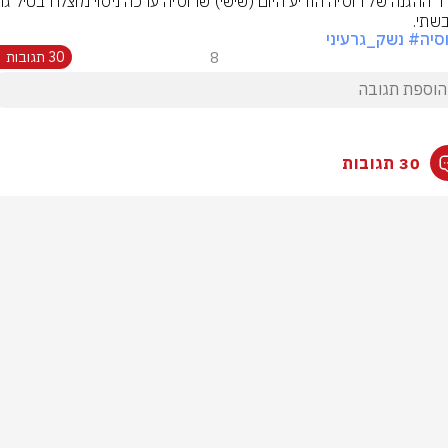
בשתי.
סיה
# נשק_גרעיני
8
30 תגובות
30 תגובות