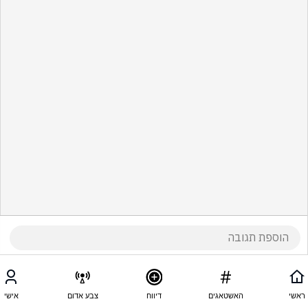
ראשי
האשטאגים
דיווח
צבע אדום
אישי