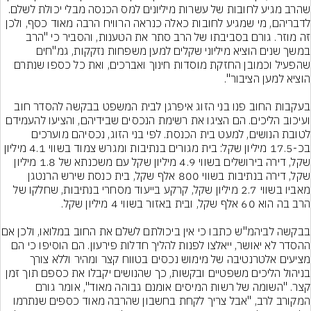
שהרב מגיע לחובות של עשרות מיליונים למס הכנסה מבלי יכולת לשלם. 
לדבריהם, מי שמגיע לחובות כאלה כנראה הרוויח הרבה מאוד כסף, ולכן 
זה מוזר. גורם בסביבתו של הרב סתר את הטענות, והסביר כי "הרב 
במשך שנים הוציא מיליוני שקלים למען משפחות נזקקות, גמ"חים 
שהפעיל וכמובן החזקת מוסדות חינוך ואברכים, ואת כל כספו שנתרם 
בעקבות החוב פנו בני הזוג איפרגן לבית המשפט בבקשה להסדר חוב 
ועיכוב הליכים. הם הציגו את רשימת הנכסים שבידיהם, והציעו להעמידם 
לטובת הנושים, למעט בית הכנסת. לפי בני הזוג, נכסיהם מוערכים 
בכ-17.5 מיליון שקל: בית מגורים בנתיבות ומגרש צמוד בשווי 4.1 מיליון 
שקל, דירה בירושלים בשווי 4.9 מיליון שקל עם משכנתא של 1.8 מיליון 
שקל, דירה בנתיבות בשווי 800 אלף שקל, בית כנסת שירש הרנטגן 
מאביו בשווי 2.7 מיליון שקל, קרקע בייעוד מסחרי בנתיבות, שחלקו של 
בבקשה לביהמ"ש כתבו כי אי
ההסדר לא יאושר, ייאלצו לפנות להליך חדלות פירעון. הם הוסיפו כי הם 
מציעים אלטרנטיבה של מימוש נכסים בטווח קצר ומהיר וללא צורך 
בניהול הליכים משפטיים ובקשות, כך שהנושים יקבלו את כספם תוך זמן 
קצר. "השומה של רשות המיסים אומנם גבוהה מאוד", אומר גורם 
המקורב לרב, "אבל צריך לקחת בחשבון שהרבה מאוד כספים שנתרמו 