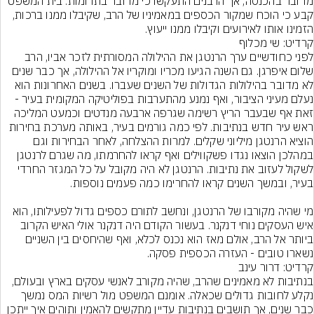
מדובר בהכנסה, אך הרבנים התעקשו כי מדובר בתרומות. בית המשפט 
קבע כי הוכח שמקור הכספים במאמיניו של הרב, שקיבלו ממנו ברכות, 
הזמינו אותו לאירועים וקיבלו ממנו ייעוץ.
קרדיט: שי מכלוף
לפני כחודשיים ערך הרנטגן את ההילולה המסורתית לזכר אביו, הרב 
שלום איפרגן. גם השנה הגיעו מכריו ומוקריו אל ההילולה, אך כבר שנים 
לא מדובר בהילולות הגדולות של השנים שעברו. בשנים האחרונות הוא 
נעלם מעיני הציבור, ואף נמנע מהתערבות בפוליטיקה המקומית בעיר - 
זאת אף שבעבר הריץ רשימה שגרפה ארבעה מנדטים וכמעט המליכה 
ראש עיר חדש בנתיבות. לפי כמה גורמים בעיר, באותה מערכת בחירות 
הוציא הרנטגן מיליוני שקלים. למרות ההצלחה, לאחר הבחירות וגם 
במהלכן הוצאו נגדו פשקווילים ואף קראו להחרמתו, מה שגרם לרנטגן 
לשקול לעזוב את נתיבות. הרנטגן לא היה מקובל על כל המגזר החרדי 
מי שהיה מקורבו של הרנטגן, ונחשב לתורם כספים גדול לפעילותו, הוא 
איש העסקים נוחי דנקנר. בעשור הקודם היה דנקנר אולי האיש הקרוב 
ביותר אל הרב, אולם מאז הוא נכנס לכלא, ואף שהיחסים בין השניים 
נשארו טובים - העזרה הכספית פסקה.
קרדיט: דרור עינב
בנתיבות לא מאמינים שהרב, שהיה מקורב לאנשי עסקים בארץ ובעולם, 
נקלע לחובות גדולים שכאלה. אומנם המשפט מול רשיות המס נמשך 
כבר שנים, אך תושבים בנתיבות עדיין מתקשים להאמין ותוהים איך ייתכן 