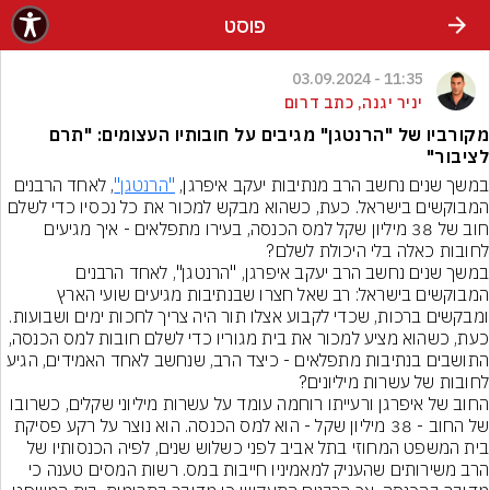
פוסט
11:35 - 03.09.2024
יניר יגנה, כתב דרום
מקורביו של "הרנטגן" מגיבים על חובותיו העצומים: "תרם
לציבור"
במשך שנים נחשב הרב מנתיבות יעקב איפרגן, 
"הרנטגן"
, לאחד הרבנים 
המבוקשים בישראל. כעת, כשהוא מבקש למכור את כל נכסיו כדי לשלם 
חוב של 38 מיליון שקל למס הכנסה, בעירו מתפלאים - איך מגיעים 
במשך שנים נחשב הרב יעקב איפרגן, "הרנטגן", לאחד הרבנים 
המבוקשים בישראל: רב שאל חצרו שבנתיבות מגיעים שועי הארץ 
ומבקשים ברכות, שכדי לקבוע אצלו תור היה צריך לחכות ימים ושבועות. 
כעת, כשהוא מציע למכור את בית מגוריו כדי לשלם חובות למס הכנסה, 
התושבים בנתיבות מתפלאים - כיצד הרב, שנחשב לאחד האמידים, הגיע 
לחובות של עשרות מיליונים?
החוב של איפרגן ורעייתו רוחמה עומד על עשרות מיליוני שקלים, כשרובו 
של החוב - 38 מיליון שקל - הוא למס הכנסה. הוא נוצר על רקע פסיקת 
בית המשפט המחוזי בתל אביב לפני כשלוש שנים, לפיה הכנסותיו של 
הרב משירותים שהעניק למאמיניו חייבות במס. רשות המסים טענה כי 