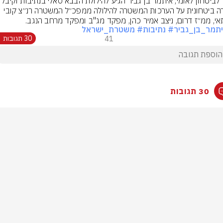
השר לביטחון לאומי, איתמר בן גביר הגיע להילולת הבבא סאל
סקירה ביטחונית על הערכות המשטרה להילולה ממפכ״ל המשטרה רנ״צ קובי 
י, ממ״ז דרום, ניצב אמיר כהן, מפקד מג"ב ומפקד מרחב הנגב.
תמר_בן_גביר
# נתיבות
# משטרת_ישראל
41
30 תגובות
30 תגובות