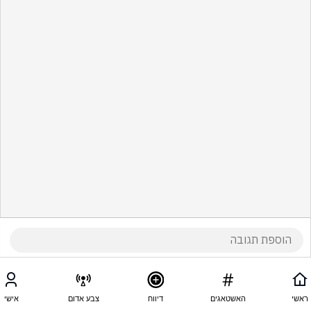
ראשי
האשטאגים
דיווח
צבע אדום
אישי