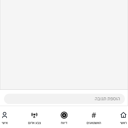
ראשי
האשטאגים
דיווח
צבע אדום
אישי