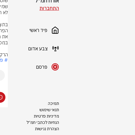
אורח חמ״ל
התחברות
פיד ראשי
צבע אדום
הרקע
# פל
פרסם
תמיכה
תנאי שימוש
מדיניות פרטיות
הנחיות לכתבי חמ״ל
הצהרת נגישות