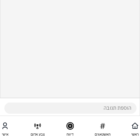
ראשי
האשטאגים
דיווח
צבע אדום
אישי