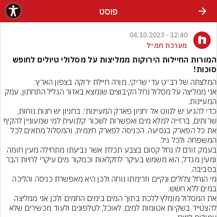
פוסט
12:40 - 04.10.2023
מערכת חמ״ל
המורות החיילות הירוקות ממליצות על מסלולי טיולים לחופש
סוכות!
אני ממליצה על מסלול נחל הקיבוצים שנמצא באזור הגליל התחתון, עמק 
כדי להגיע יש לנווט אל ׳חניון פארק המעיינות׳. בחניון יש חנות נוחות, 
שרותים, ברזייה למלא מים ואפשרות לשכור קלנועית למי שמעוניין להקיף 
את כל הפארק בנסיעה. הכניסה לפארק חינמית, והמסלול מתאים לכל 
בעמק זורם לו נחל קסום בצבע תכלת אשר נביעתו מתחילה מעין חומה 
ומעין מגדל, הוא משמש בעיקר לחקלאות וכמקור מים עיקרי לחיות הבר 
מי הנחל צלולים ונקיים וזרימתו נוחה ולכן היא מאפשרת כניסה והליכה 
את המסלול מומלץ ללכת בתוך המים בימים החמים ולכן אני ממליצה 
להצטייד בשקיות אטומות למים, לאוכל, לטלפונים ולעוד מכשירים שלא 