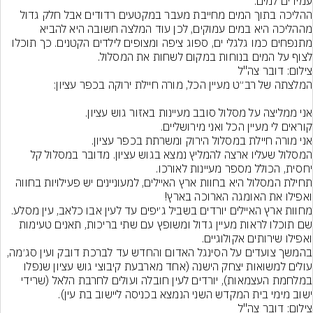
ההליכה בתוך המים מחייבת מעבר במקטעים רדודים אבל חלק גדול 
מההליכה היא במים עמוקים, לכן עוד המלצה חשובה היא להביא 
מתנפחים כמו גלגלי ים, ספוג ציפה ומצופים לילדים הקטנים. כך תוכלו 
לצוף על המים בנוחות במקום לשחות את המסלול.
צילום: דובר צה"ל
המסלול שעליו ארצה להמליץ נמצא בגוש עציון. מדובר במסלול קל 
תחילת המסלול היא בחוות ארץ האיילים, למעוניינים יש פעילויות בחווה 
מחוות ארץ האיילים יורדים בשביל ג׳יפים עד לעין אבו כלאב, עין מסלע. 
שם תוכלו לראות מעיין גדול ומשופץ עם שתי בריכות, תאנים טעימות 
בהמשך צועדים על הסינגל האדום והחדש עד לברכת דובק ועין סג׳מה, 
עולים למשואות יצחק הישנה (אחד מארבעת קיבוצי גוש עציון שנפלו 
במלחמת העצמאות), יורדים לעין חובלה ועולים לחרבת הלאל (שרידי 
ישוב מימי בית המקדש השני הנמצא בכניסה ליישוב בת עין).
צילום: דובר צה"ל