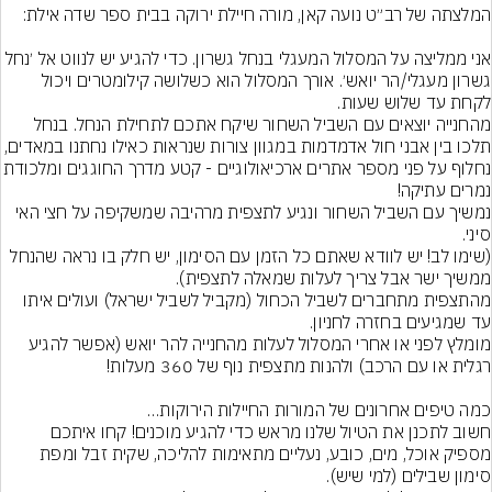
אני ממליצה על המסלול המעגלי בנחל גשרון. כדי להגיע יש לנווט אל ׳נחל 
גשרון מעגלי/הר יואש׳. אורך המסלול הוא כשלושה קילומטרים ויכול 
מהחנייה יוצאים עם השביל השחור שיקח אתכם לתחילת הנחל. בנחל 
תלכו בין אבני חול אדמדמות במגוון צורות שנראות כאילו נחתנו במאדי
נחלוף על פני מספר אתרים ארכיאולוגיים - קטע מדרך החוג
נמשיך עם השביל השחור ונגיע לתצפית מרהיבה שמשקיפה על חצי האי 
(שימו לב! יש לוודא שאתם כל הזמן עם הסימון, יש חלק בו נראה שהנחל 
מהתצפית מתחברים לשביל הכחול (מקביל לשביל ישראל) ועולים איתו 
מומלץ לפני או אחרי המסלול לעלות מהחנייה להר יואש (אפשר להגיע 
חשוב לתכנן את הטיול שלנו מראש כדי להגיע מוכנים! קחו איתכם 
מספיק אוכל, מים, כובע, נעליים מתאימות להליכה, שקית זבל ומפת 