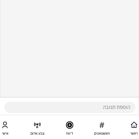
ראשי
האשטאגים
דיווח
צבע אדום
אישי