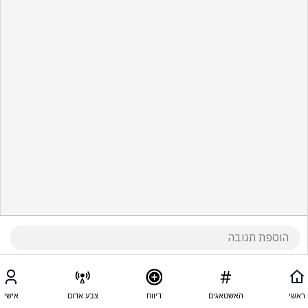
ראשי
האשטאגים
דיווח
צבע אדום
אישי