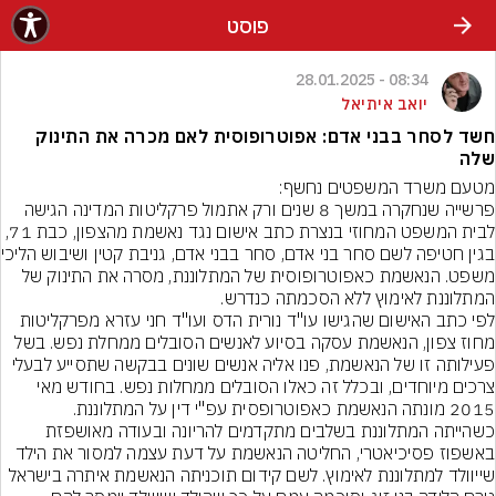
פוסט
08:34 - 28.01.2025
יואב איתיאל
חשד לסחר בבני אדם: אפוטרופוסית לאם מכרה את התינוק
שלה
פרשייה שנחקרה במשך 8 שנים ורק אתמול פרקליטות המדינה הגישה 
לבית המשפט המחוזי בנצרת כתב אישום נגד נאשמת מהצפון, כבת 71, 
בגין חטיפה לשם ס
משפט. הנאשמת כאפוטרופוסית של המתלוננת, מסרה את התינוק של 
לפי כתב האישום שהגישו עו"ד נורית הדס ועו"ד חני עזרא מפרקליטות 
מחוז צפון, הנאשמת עסקה בסיוע לאנשים הסובלים ממחלת נפש. בשל 
פעילותה זו של הנאשמת, פנו אליה אנשים שונים בבקשה שתסייע לבעלי 
צרכים מיוחדים, ובכלל זה כאלו הסובלים ממחלות נפש. בחודש מאי 
כשהייתה המתלוננת בשלבים מתקדמים להריונה ובעודה מאושפזת 
באשפוז פסיכיאטרי, החליטה הנאשמת על דעת עצמה למסור את הילד 
שייוולד למתלוננת לאימוץ. לשם קידום תוכניתה הנאשמת איתרה בישראל 