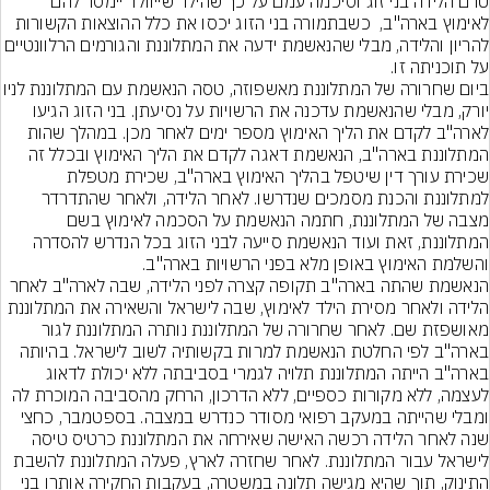
טרם הלידה בני זוג וסיכמה עמם על כך שהילד שייוולד יימסר להם 
לאימוץ בארה"ב,  כשבתמורה בני הזוג יכסו את כלל ההוצאות הקשורות 
להריון והלידה, מבלי שהנאשמת ידעה את המתלוננת והגורמים הרלוונטיים 
ביום שחרורה של המתלוננת מאשפוזה, טסה הנאשמת 
יורק, מבלי שהנאשמת עדכנה את הרשויות על נסיעתן. בני הזוג הגיעו 
לארה"ב לקדם את הליך האימוץ מספר ימים לאחר מכן. במהלך שהות 
המתלוננת בארה"ב, הנאשמת דאגה לקדם את הליך האימוץ ובכלל זה 
שכירת עורך דין שיטפל בהליך האימוץ בארה"ב, שכירת מטפלת 
למתלוננת והכנת מסמכים שנדרשו. לאחר הלידה, ולאחר שהתדרדר 
מצבה של המתלוננת, חתמה הנאשמת על הסכמה לאימוץ בשם 
המתלוננת, זאת ועוד הנאשמת סייעה לבני הזוג בכל הנדרש להסדרה 
הנאשמת שהתה בארה"ב תקופה קצרה לפני הלידה, שבה לארה"ב לאחר 
הלידה ולאחר מסירת הילד לאימוץ, שבה לישראל והשאירה את המתלוננת 
מאושפזת שם. לאחר שחרורה של המתלוננת נותרה המתלוננת לגור 
בארה"ב לפי החלטת הנאשמת למרות בקשותיה לשוב לישראל. בהיותה 
בארה"ב הייתה המתלוננת תלויה לגמרי בסביבתה ללא יכולת לדאוג 
לעצמה, ללא מקורות כספיים, ללא הדרכון, הרחק מהסביבה המוכרת לה 
ומבלי שהייתה במעקב רפואי מסודר כנדרש במצבה. בספטמבר, כחצי 
שנה לאחר הלידה רכשה האישה שאירחה את המתלוננת כרטיס טיסה 
לישראל עבור המתלוננת. לאחר שחזרה לארץ, פעלה המתלוננת להשבת 
התינוק, תוך שהיא מגישה תלונה במשטרה, בעקבות החקירה אותרו בני 