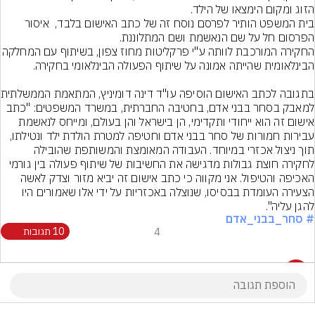
בית המשפט הותיר לפרסם נוסח זה של כתב האישום בלבד,  איסור 
החקירה המורכבת לוותה ע"י פרקליטות מחוז צפו
בתגובה לכתב האי
למאבק בסחר בבני אדם, בחטיבה החברתית, במשרד המשפטים: "כתב 
אישום זה הוא ייחודי ותקדימי, הן בישראל והן בעולם, ומייחס לנאשמת 
עבירות חמורות של סחר בבני אדם וחטיפה למטרת הולדת ילד ונטילתו, 
תוך ניצול אכזרי במיוחד. העבודה המאומצת והמשותפת שהובילה 
לחקירה חוצת גבולות מדגישה את החשיבות של שיתוף פעולה בין גורמי 
האכיפה והטיפול. אני מקווה כי כתב אישום זה יביא מזור וצדק לאשה 
הצעירה העומדת בבסיסו, שנוצלה באכזריות על ידי אלו שאמורים היו 
להגן עליה".
# סחר_בבני_אדם
4
10 תגובות
10 תגובות