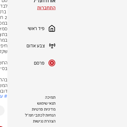
אורח חמ״ל
התחברות
פיד ראשי
צבע אדום
פרסם
המש
דובר
# עכ
תמיכה
תנאי שימוש
מדיניות פרטיות
הנחיות לכתבי חמ״ל
הצהרת נגישות