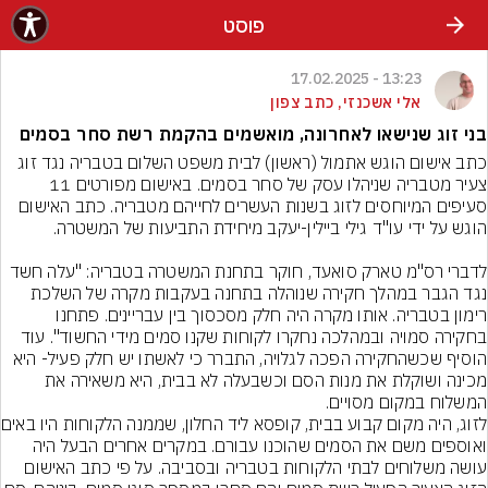
פוסט
13:23 - 17.02.2025
אלי אשכנזי, כתב צפון
בני זוג שנישאו לאחרונה, מואשמים בהקמת רשת סחר בסמים
כתב אישום הוגש אתמול (ראשון) לבית משפט השלום בטבריה נגד זוג 
צעיר מטבריה שניהלו עסק של סחר בסמים. באישום מפורטים 11 
סעיפים המיוחסים לזוג בשנות העשרים לחייהם מטבריה. כתב האישום 
לדברי רס"מ טארק סואעד, חוקר בתחנת המשטרה בטבריה: "עלה חשד 
נגד הגבר במהלך חקירה שנוהלה בתחנה בעקבות מקרה של השלכת 
רימון בטבריה. אותו מקרה היה חלק מסכסוך בין עבריינים. פתחנו 
בחקירה סמויה ובמהלכה נחקרו לקוחות שקנו סמים מידי החשוד". עוד 
הוסיף שכשהחקירה הפכה לגלויה, התברר כי לאשתו יש חלק פעיל- היא 
מכינה ושוקלת את מנות הסם וכשבעלה לא בבית, היא משאירה את 
לזוג, היה מקום ק
ואוספים משם את הסמים שהוכנו עבורם. במקרים אחרים הבעל היה 
עושה משלוחים לבתי הלקוחות בטבריה ובסביבה. על פי כתב האישום 