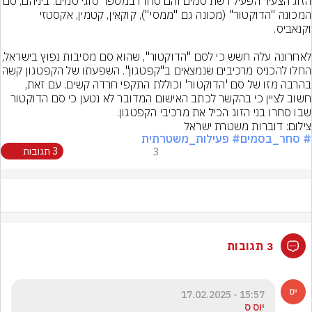
הזוג הצעיר הפעיל רשת סמים והם סחרו במספר סוגי סמים. בי
המכונה "הדוקטור" (מכונה גם "ממסי"), קוקאין, קטמין, אקסטזי 
לאחרונה עלה חשש כי לסם "הדוקטור", שהוא סם 
החלו להכניס מרכיבים שנמצאים ב"קפטגון". השפעת
בהרבה מזו של סם 'הדוקטור' וכוללת התקפי חרדה קשים. עם זאת, 
חשוב לציין כי בהקשר לכתב האישום המדובר לא נטען כי סם הדוקטור 
שבו סחרו בני הזוג הכיל את מרכיבי הקפטגון.
צילום: דוברות משטרת ישראל
# סחר_בסמים
# פעילות_משטרתית
3
3 תגובות
3 תגובות
15:57 - 17.02.2025
יוס ס