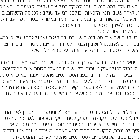
נטים, לפיהן הכסף יעבור ב-1 באוגוסט.
ט צילום: ראובן קסטרו
ת ברזל יזכו למענק משתנה, תלוי שירות במערך הלוחם או תומך לחימה.
רישום כסטודנט באתר מופ"ת, כשקצינות המילואים גם דאגו לוודא שכולם 
ערב ה-1 ליולי קיבלו הסטודנטים הודעה מצה"ל וממשרד הביטחון לפיה הם 
צריכים להגיש בקשה לקבלת המענק, לשם בדיקת הזכאות. לשם כך הוחלט 
שהסטודנטים במילואים צריכים טפסים מהמוסדות לימוד, מה מסרבל את 
התהליך. לטענתם, הבקשה הנוספת ברגע האחרון מייצרת משבר אמון וזלזול 
תים כשברקע מספרים לסטודנטים שהכסף לא עבר מהממשלה.