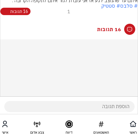
איתם עד שהמצב ירגע אז אני עוברת לגור איתם לתקופה הקרובה".
# סלבס
# סטטיק
1
16 תגובות
16 תגובות
ראשי
האשטאגים
דיווח
צבע אדום
אישי