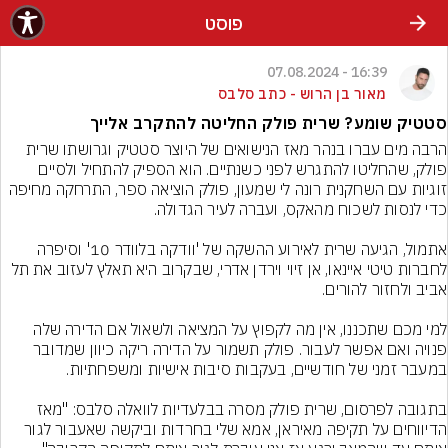
פוסט
16:39 - 07.08.2024
מאור בן הרוש - כתב סלבס
סטטיק שומע? שרית פולק החליטה להתקרב אלייך
הרבה מים עברו בנהר מאז הנישואים של היוצר סטטיק וגרושתו שרית 
פולק, שהחליטו להתגרש לפני כשנתיים. הוא הספיק להתחיל ולסיים 
זוגיות עם השחקנית רונה לי שמעון, פולק הוציאה ספר, התרחקה מחיפה 
אתמול, הגיעה שרית לאירוע ההשקה של 'וודקה בלוודר 10' וסיפרה 
לחברות טיטי איינאו, אן זיוי וירדן אדרי, שבקרוב היא תאלץ לעזוב את תל 
למי מכם שתכננו, אין מה לקפוץ על המציאה ולשאול אם הדירה שלה 
פנויה ואם אפשר לעבור. פולק תשמור על הדירה ריקה כיוון שמדובר 
בתגובה לפרסום, שרית פולק מסרה בבלעדיות לוואלה סלבס: "מאז 
הדיווחים על תקיפה מאיראן, אמא שלי בחרדות וביקשה שאעבור לגור 