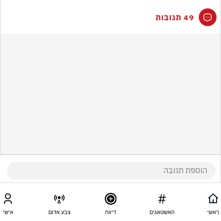
49 תגובות
ראשי
האשטאגים
דיווח
צבע אדום
אישי