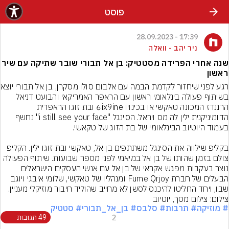
פוסט
17:39 - 28.09.2023
ניר יהב - וואלה
שנה אחרי הפרידה מסטטיק: בן אל תבורי שובר שתיקה עם שיר
ראשון
רגע לפני שיחזור לקד
בשיתוף פעולה בינלאומי ראשון עם הראפר האמריקאי והבועט דניאל 
הרננדז המכונה טאקשי או בכינויו 6ix9ine ובת זוגו הראפרית 
הדומיניקנית ילין לה מס ויראל. הסינגל "i still see your face" נחשף 
בקליפ שילווה את הסינגל משתתפים בן אל, טאקשי ובת זוגו ילין. הקליפ 
צולם בזמן שהותו של בן אל במיאמי לפני מספר שבועות. שיתוף הפעולה 
נוצר בעקבות מפגש אקראי של בן אל עם אנשי העסקים הישראלים 
הבעלים של חברת Fume Qrjoy ומנהליו של טאקשי, שלומי איבגי ויוגב 
שבו, ויחד החליטו להיכנס לסשן לא מחייב שהוליד חיבור מוזיקלי מעניין.
צילום: צילום מסך, יוטיוב
# מוזיקה
# תרבות
# סלבס
# בן_אל_תבורי
# סטטיק
2
49 תגובות