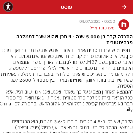
פוסט
05:52 - 04.07.2025
מערכת חמ״ל
התגלה קבר בן 5,000 שנה - וייתכן שהוא שער לממלכה
פרהיסטורית
בחפירות שנערכו בסתיו האחרון באתר וואנגשואנג שבמחוז חנאן ב
סין, גילו ארכיאולוגים סדרת קברים חדשים, כשהמרשים מכולם הוא 
הקבר שסומן בשם M27. לפי גודלו, מבנה הארון ועושר הממצאים 
הקבורים בו החוקרים סבורים כי הוא שייך למלך פרהיסטורי. למעשה, 
חלק מהמומחים מעריכים שהאתר כולו היה בעבר ביר
ששורשיה בתרבות דאוונקו, שחייתה באזור בין 4000 ל-2600 לפני 
"הממצא האחרון מצביע על כך שאתר וואנגשואנג אינו יישוב רגיל, אלא 
ככל הנראה בירת ממלכה פרהיסטורית", אמר ג'ו גואנגחואה, פרופסור 
חבר באוניברסיטת קפיטל נורמל והארכיאולוג הראשי בחפירה, לפי China
הקבר, שאורכו כ-4.5 מטרים ורוחבו כ-3.6 מטרים, הוא מהגדולים 
שנמצאו מהתקופה הזו. בתוכו נמצא ארון עץ כפול (פנימי וחיצוני) 