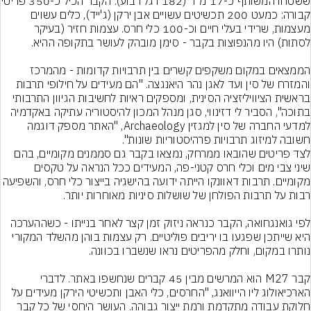
ששטחו המשותף כ-17 מ"ר (182 רגל 
קבורה: כמעט 200 תכשיטים עשויים אבן ירקן (ג'ייד), כלים עשוים 
מעצמות, שרידי בעלי חיים וכ-100 כלי חרס. עצמות חזיר (בעיקר 
הממצאים במקום משקפים קשרים בין תרבויות קדומות - מהמרכז 
והמזרח של סין ועד לאגן נהר היאנגצה. "הם מעידים על חילופי תרבות 
בראשית הציוויליזציה הסינית, ומספקים ראיות לחשיבות הגיוון התרבותי 
בתוכה", הסביר לי דזינווי, סגן מנהל המכון להיסטוריה עתיקה באקדמיה 
למדעי החברה של סין למגזין Archaeology, "האתר מספק דוגמה 
לצד פריטים שהובאו ממרחק, נמצאו בקבר גם סממנים מקומיים, בהם 
שיני צבי מים וכלי חרס קטני-פה, המעידים ככל הנראה על טקסים 
מקומיים. תרבות דאוונקו הייתה ידועה בהישגיה בייצור כלי חרס, וה
לפי גואנגחואה, הקבר כנראה ניזוק זמן קצר לאחר בנייתו - כשההערכה 
היא שייתכן שפגעו בו יריבים פוליטיים. רק עצמות בוהן מהשלד המקורי 
קבר M27 הוא המרשים מבין 45 קברים שנחשפו באתר. לדברי 
הארכיאולוג ליו הייוואנג, "החרסים, כלי האבן ותכשיטי הירקן מעידים על 
חלוקת עבודה מתקדמת ורמת ייצור גבוהה. העושר היחסי של כל קבר 