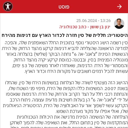
פוסט
13:26 - 25.06.2024
ינון בן שושן - כתב טכנולוגיה
היסטוריה: חללית של סין חזרה לכדור הארץ עם דגימות מהירח
סין רשמה הישג היסטורי נוסף בתוכנית החלל השאפתנית שלה, והפכה 
למדינה הראשונה שהצליחה להביא דגימות קרקע מהצד הרחוק של הירח. 
הגשושית הסינית "צ'אנג'-אה 6" נחתה הבוקר (שלישי) בהצלחה באזור 
מונגוליה הפנימית בסין, ובבטנה כמוסת קרקע יקרה מהצד הרחוק 
והמסתורי של הירח. הדגימות, שאוחזרו לאחר משימה של 53 ימים, 
ההישג הזה מצטרף לשורה של הצלחות במשימות הירח של סין, שהחלו 
בשנת 2007. המשימות כללו הקפות של הירח, מיפוי פני השטח שלו, 
והנחתת רכבי חלל על הצד הקרוב והרחוק של הירח. הדגימות שנאספו 
על ידי "צ'אנג'-אה 6" הן בעלות חשיבות מדעית עצומה. ניתוח הרכב 
הקרקע עשוי לשפוך אור על האבולוציה של הירח, ההיסטוריה הגיאולוגית 
הצלחתה של המשימה הסינית מדגישה את היכולות הטכנולוגיות 
המתקדמות של סין בתחום החלל, ואת השאיפה שלה להפוך לשחקן 