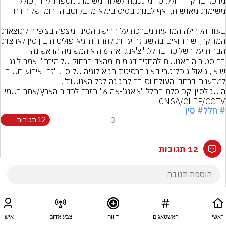
מרכזי בחקר החלל. סין מתכננת לשלוח משימות נוספות לירח, כולל 
בעוד הקהילה המדעית מברכת על ההישג הסיני ומ
המחקר, יש הרואים בהישג זה עדות לתחרות גיאופוליטית 
הברית על השליטה בחלל. "צ'אנג'-אה 6 היא המשימה הראשונה 
בהיסטוריה האנושית להחזיר דגימות מהצד הרחוק של הירח", אמר לונג 
שיאו, גיאולוג פלנטרי באוניברסיטת הגיאולוגיה של סין. "זהו אירוע חשוב 
למדענים ברחבי העולם וסיבה לחגיגה לכל האנושות".
הישג לסין: קפוסלת החלל "צ'אנג'-אה 6" חזרה לכדור הארץ/אתר רשמי, 
CNSA/CLEP/CCTV

# חלל
# סין
3
12 תגובות
12 תגובות
ראשי
האשטאגים
דיווח
צבע אדום
אישי