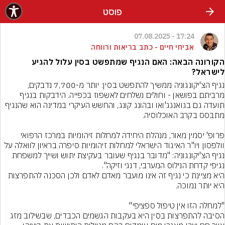
פוסט
17:24 - 07.08.2025
אביחי חיים - כתב בריאות ורווחה
הקורונה הבאה: האם הנגיף שמתפשט בסין עלול להגיע
לישראל?
נגיף הצ'יקונגוניה ממשיך להתפשט בסין: יותר מ-7,700 נדבקים, 
מרביתם בפושאן - וחולים נשלחים לאשפוז בכפייה. הידבקות בנגיף 
תועדה גם בגואנגג'ואו ובהונג קונג, והחשש העיקרי במדינה הוא שהנגיף 
פרופ' יסמין מאור, מנהלת היחידה למחלות זיהומיות במרכז הרפואי 
וולפסון ויו"ר האיגוד הישראלי למחלות זיהומיות סיפרה בראיון לוואלה על 
נגיף הצ'יקונגוניה: "מדובר בנגיף שעובר בעקיצת יתוש ושייך למשפחת 
היא מציינת כי נגיף זה אינו מועבר מאדם לאדם ולכן הסכנה להתפרצות 
הסיבה להתפרצות בסין היא בעקבות הגשמים הכבדים, שבשילוב מזג 