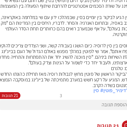
נשיא רוסיה ולדימיר פוטין מבקר היום (חמישי) בסין, שם חתם עם הנשיא שי 
פוטין הגיע לביקור בין יומיים בסין, שבמהלכו ידון 
ליציבות בעולם", על אף שבמערב רואים בהם כחותרים תחת הסדר העולמי 
רצותינו, ולעבוד יחד כדי לשמור על הגינות וצדק בעולם".
ם: טלגרם
נטום בשדה הקרב.
דימיר_פוטין
# סין
3
21 תגובות
21 תגובות