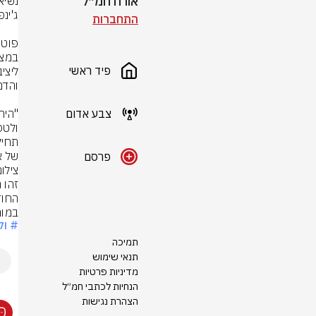
אורח חמ״ל
התחברות
פיד ראשי
צבע אדום
של א
פרסם
צילו
במומ
# ול
תמיכה
תנאי שימוש
מדיניות פרטיות
הנחיות לכתבי חמ״ל
הצהרת נגישות