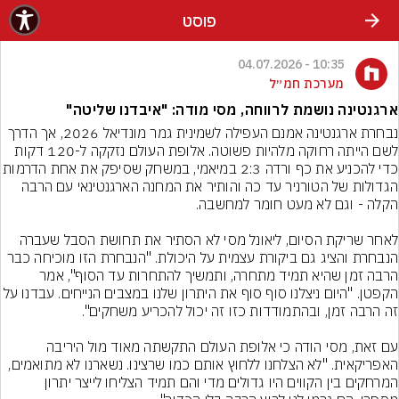
פוסט
10:35 - 04.07.2026
מערכת חמ״ל
ארגנטינה נושמת לרווחה, מסי מודה: "איבדנו שליטה"
נבחרת ארגנטינה אמנם העפילה לשמינית גמר מונדיאל 2026, אך הדרך 
לשם הייתה רחוקה מלהיות פשוטה. אלופת העולם נזקקה ל-120 דקות 
כדי להכניע את כף ורדה 2:3 במיאמי, במשחק שסיפק 
הגדולות של הטורניר עד כה והותיר את המחנה הארגנטינאי עם הרבה 
לאחר שריקת הסיום, ליאונל מסי לא הסתיר את תחושת הסבל שעברה 
הנבחרת והציג גם ביקורת עצמית על היכולת. "הנבחרת הזו מוכיחה כבר 
הרבה זמן שהיא תמיד מתחרה, ותמשיך להתחרות עד הסוף", אמר 
הקפטן. "היום ניצלנו סוף סוף את היתרון שלנו במצבים הנייחים. 
עם זאת, מסי הודה כי אלופת העולם התקשתה מאוד מול היריבה 
האפריקאית. "לא הצלחנו ללחוץ אותם כמו שרצינו. נשארנו לא מתואמים, 
המרחקים בין הקווים היו גדולים מדי והם תמיד הצליחו לייצר יתרון 