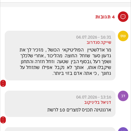
4 תגובות
16:31 - 04.07.2026
שייקה סנדרוב
מר אדלשטיין   הפוליטיקאי  הכושל ,  מזכיר לך את 
גדעון סער  שזחל  החוצה  מהליכוד , אחרי שלכלך  
ושפך רעל ,ובסוף הבין  שטעה  וזחל חזרה והתחנן 
שיקבלו אותו,   אותך  לא  נקבל  אפילו  שתזחל על 
גחונך  , כי אתה אדם בזוי ביותר.
13:16 - 04.07.2026
דניאל בליניקוב
ארגנטינה תכניס למצרים 10 לרשת 