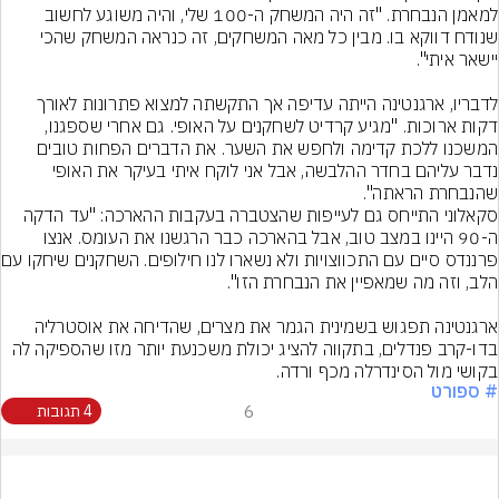
למאמן הנבחרת. "זה היה המשחק ה-100 שלי, והיה משוגע לחשוב 
שנודח דווקא בו. מבין כל מאה המשחקים, זה כנראה המשחק שהכי 
לדבריו, ארגנטינה הייתה עדיפה אך התקשתה למצוא פתרונות לאורך 
דקות ארוכות. "מגיע קרדיט לשחקנים על האופי. גם אחרי שספגנו, 
המשכנו ללכת קדימה ולחפש את השער. את הדברים הפחות טובים 
נדבר עליהם בחדר ההלבשה, אבל אני לוקח איתי בעיקר את האופי 
שהנבחרת הראתה".
סקאלוני התייחס גם לעייפות שהצטברה בעקבות ההארכה: "עד הדקה 
ה-90 היינו במצב טוב, אבל בהארכה כבר הרגשנו את העומס. אנצו 
פרננדס סיים עם ה
ארגנטינה תפגוש בשמינית הגמר את מצרים, שהדיחה את אוסטרליה 
בדו-קרב פנדלים, בתקווה להציג יכולת משכנעת יותר מזו שהספיקה לה 
בקושי מול הסינדרלה מכף ורדה.
# ספורט
6
4 תגובות