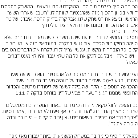
מספרי. הם גרמו לנו לרוץ הרבה בלי הכדור".
הכוכב הוסיף כי למרות היתרון המוקדם שכבש בעצמו, ה
דווקא בכיוון ההפוך מזה שארגנטינה קיוותה לו. "חשבנו שאחרי השער 
הראשון נמצא את המשחק שלנו, אבל קרה בדיוק ההפך. איבדנו שליטה, 
איבדנו את הכדור, נסוגנו אחורה ולא הצלחנו ללחוץ".
צילום: רויטרס
מסי גם החמיא ליריבה: "ידענו שיהיה משחק קשה מאוד. זו נבחרת שלא 
סיימה בתיקו מול ספרד ואורוגוואי במקרה. במונדיאל הזה אין משחקים 
קלים, כל הנבחרות מקשות. עכשיו צריך לנוח, לקחת את הדברים הטובים 
- ויש כאלה - אבל גם לתקן את כל מה שלא עבד, והיו לא מעט דברים 
הפרעוש היה שוב הדמות המרכזית של ארגנטינה. הוא כבש את שער 
היתרון, הגיע ל-20 שערים במונדיאלים והיה מעורב גם בשני שערי 
ההכרעה הנוספים - הקרן שהובילה לשער של ליסנדרו מרטינס והכדור 
גם המאמן ליונל סקאלוני הודה כי מדובר באחד המשחקים המטלטלים 
שחווה כמאמן הנבחרת. "החבורה הזו אף פעם לא מוותרת", אמר בסיום. 
"צריך לברך את היריבה. כשאומרים שאין יריבות קלות = היום כף ורדה 
סקאלוני הוסיף כי מדובר במשחק המשמעותי ביותר עבורו מאז מונה 