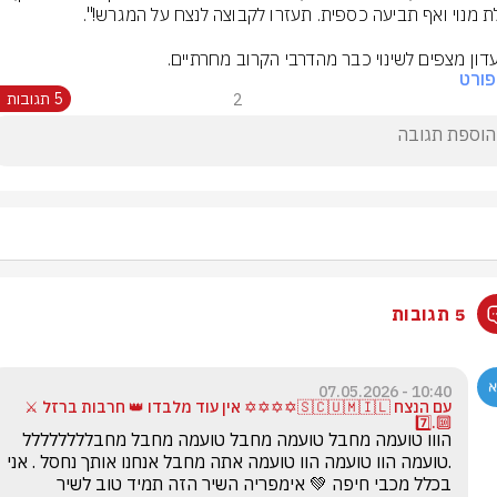
דון מצפים לשינוי כבר מהדרבי הקרוב מחרתיים.
ורט
2
5 תגובות
5 תגובות
10:40 - 07.05.2026
עם הנצח 🇸🇨🇺🇲🇮🇱✡️✡️✡️✡️ אין עוד מלבדו 👑 חרבות ברזל ⚔️
🔟.7️⃣
הווו טועמה מחבל טועמה מחבל טועמה מחבל מחבלללללללל 
.טועמה הוו טועמה הוו טועמה אתה מחבל אנחנו אותך נחסל . אני 
בכלל מכבי חיפה 💚 אימפריה השיר הזה תמיד טוב לשיר 