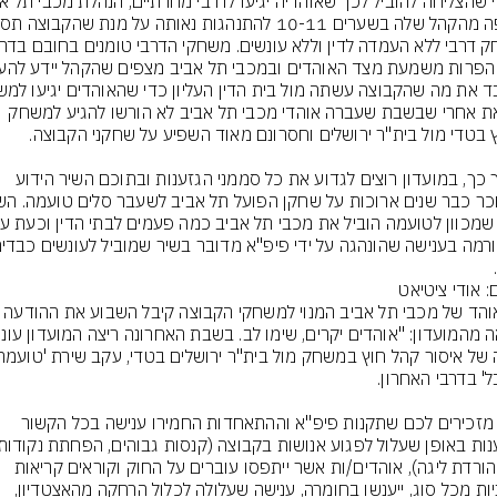
- וזאת אחרי שבשבת שעברה אוהדי מכבי תל אביב לא הורשו להגיע למשחק 
בתוך כך, במועדון רוצים לגדוע את כל סממני הגזענות ובתוכם השיר הידוע 
: אודי ציטיאט
כל אוהד של מכבי תל אביב המנוי למשחקי הקבוצה קיבל ה
"אנו מזכירים לכם שתקנות פיפ"א וההתאחדות החמירו ענישה בכל הקשור 
ואף הורדת ליגה), אוהדים/ות אשר ייתפסו עוברים על החוק וקוראים קריאות 
גזעניות מכל סוג, ייענשו בחומרה, ענישה שעלולה לכלול הרחקה מהאצטדיון, 