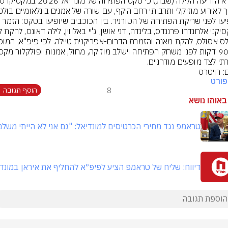
שיופיעו לפני שריקת הפתיחה של הטורניר. בין הכוכבים שיופיעו בטקס: הזמר 
תי לצד מופעים מודרניים.
: רויטרס
ורט
8
הוסף תגובה
באותו נושא
טראמפ נגד מחירי הכרטיסים למונדיאל: "גם אני לא הייתי משלם
דיווח: שליח של טראמפ הציע לפיפ״א להחליף את איראן במונד