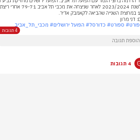
בק אדיר.
: דני מרון
ורט
# ספורט
# כדורסל
# הפועל ירושלים
# מכבי_תל_אביב
4 תגובות
4 תגובות