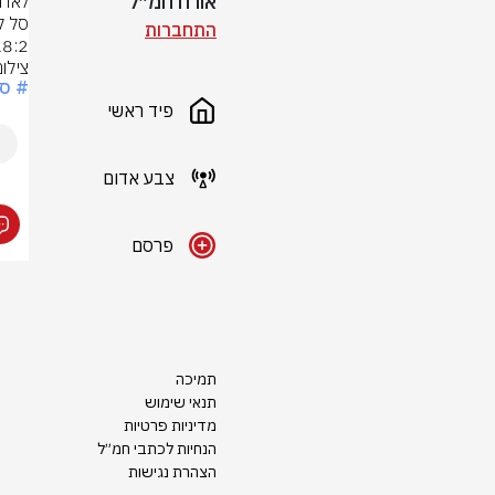
אורח חמ״ל
התחברות
18:2 במחצית השנייה שהביאה לקאמ
צילום
# ספ
פיד ראשי
צבע אדום
פרסם
תמיכה
תנאי שימוש
מדיניות פרטיות
הנחיות לכתבי חמ״ל
הצהרת נגישות