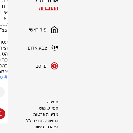
אורח חמ״ל
התחברות
פיד ראשי
צבע אדום
במסג
פרסם
צילו
# ספ
תמיכה
תנאי שימוש
מדיניות פרטיות
הנחיות לכתבי חמ״ל
הצהרת נגישות