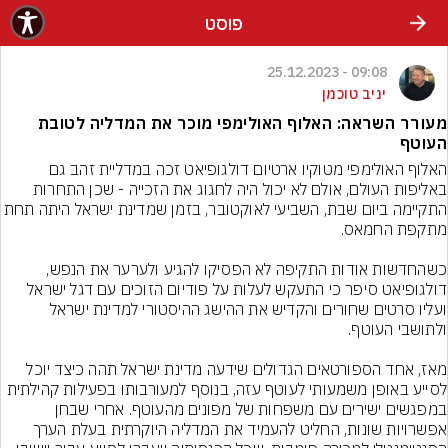
פוסט
09:08 - 25.12.2023
יניב טוכמן
מעורר השראה: האלוף האולימפי מוכר את המדליה לטובת
העוטף
האלוף האולימפי מטוקיו ארטיום דולגופיאט זכה במדליית זהב גם 
באליפות העולם, אולם לא יכול היה לחגוג את הזכייה - שכן התחרות 
התקיימה ביום שבת, השביעי לאוקטובר, בזמן שמדינת ישראל היתה
כשהחדשות אודות התקיפה לא הפסיקו להגיע ולערער את הנפש, 
דולגופיאט סיפר כי התעקש לעלות על פודיום הזוכים עם דגל ישראל 
ועליו סרטים שחורים והקדיש את ההישג ההיסטורי למדינת ישראל 
מאז, אחד הספורטאים הגדולים שידעה מדינת ישראל תהה כיצד יוכל 
לסייע באופן משמעותי לעוטף עזה, בנוסף למעורבותו בפעילות קהילתית 
במפגשים ישירים עם משפחות של מפונים מהעוטף. אחרי שבחן 
אפשרויות שונות, החליט להעמיד את המדליה היוקרתית בעלת הערך 