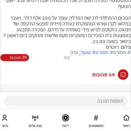
הסנטימנטלי למכירה פומבית, שכל הכנסותיה יועברו לסיוע עבור יישובי 
הסכום ההתחלתי לרכישת המדליה עומד על 100 אלף דולר, ויועבר 
במלואו לקרן שורש המתמקדת בעזרה מיידית לנפגעי התקיפה של 
חמאס, הזקוקים לסיוע מידי בשמירה על חייהם. המכירה תתבצע 
באמצעות בית המכירות הפומביות פעם שלישית ותתקיים ביום ראשון 7 
בינואר בשעה 21:00.
צילום: רויטרס
# ספורט
# ספורט
# עוטף_עזה
93
39 תגובות
39 תגובות
ראשי
האשטאגים
דיווח
צבע אדום
אישי