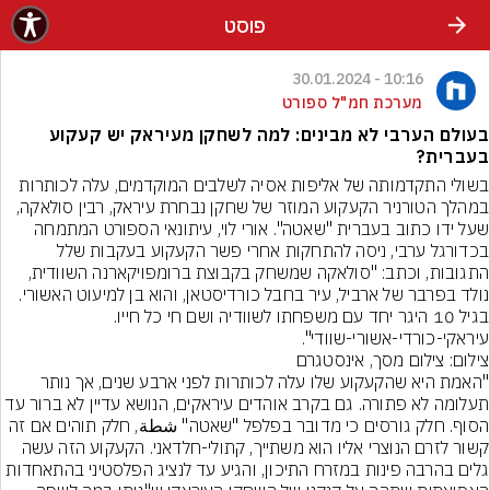
פוסט
10:16 - 30.01.2024
מערכת חמ"ל ספורט
בעולם הערבי לא מבינים: למה לשחקן מעיראק יש קעקוע
בעברית?
בשולי התקדמותה של אליפות אסיה לשלבים המוקדמים, עלה לכותרות 
במהלך הטורניר הקעקוע המוזר של שחקן נבחרת עיראק, רבין סולאקה, 
שעל ידו כתוב בעברית "שאטה". אורי לוי, עיתונאי הספורט המתמחה 
בכדורגל ערבי, ניסה להתחקות אחרי פשר הקעקוע בעקבות שלל 
התגובות, וכתב: "סולאקה שמשחק בקבוצת ברומפויקארנה השוודית, 
נולד בפרבר של ארביל, עיר בחבל כורדיסטאן, והוא בן למיעוט האשורי. 
בגיל 10 היגר יחד עם משפחתו לשוודיה ושם חי כל חייו. 
עיראקי-כורדי-אשורי-שוודי".
צילום: צילום מסך, אינסטגרם
"האמת היא שהקעקוע שלו עלה לכותרות לפני ארבע שנים, אך נותר 
תעלומה לא פתורה. גם בקרב אוהדים עיראקים, הנושא עדיין לא ברור עד 
הסוף. חלק גורסים כי מדובר בפלפל "שאטה" شطة, חלק תוהים אם זה 
קשור לזרם הנוצרי אליו הוא משתייך, קתולי-חלדאני. הקעקוע הזה עשה 
גלים בהרבה פינות במזרח התיכון, והגיע עד לנציג הפלסטיני בהתאחדות 