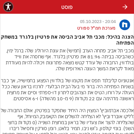
פוסט
20:04 - 05.10.2023
מערכת חמ"ל ספורט
הצגה בהיכל: מכבי תל אביב הביסה את פרטיזן בלגרד במשחק
הפתיחה
מכבי תל אביב פתחה הערב (חמישי) את עונת היורוליג שלה ברגל ימין, 
כשהביסה בביתה 81:96 את פרטיזן בלגרד. אף שחסרה את ווייד 
בולדווין, החבורה של עודד קטש מצאה פתרונות ויכולה להיות מעודדת 
אנטוניוס קליבלנד תפס את מקומו של בולדווין הפצוע בח
בשניות הפתיחה היה ברור מי בעל הבית הבלעדי. לורנזו בראון עשה ככל 
העולה על רוחו, הטיס את הצהובים ליתרון דו-ספרתי וסיים את מחצית 
אלכסה אברמוביץ' המצוין היה היחיד שתפקד 
ז'ליקו אוברדוביץ' לא הצליחה להשלים את הקאמבק המיוחל, אף 
שהצליחה להצר את צעדיו של בראון במחצית השנייה (0 נקודות בחצי 
השני). בונזי קולסון, ג'וש ניבו, תמיר בלאט, רומן סורקין וחסיאל ריברו 