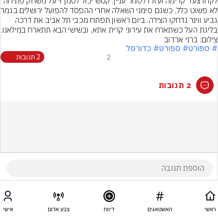
לקחו צעד קדימה ועזרו לסגור עניין. קטש יכול לסמן וי על משחק פתיחה 
לא פשוט כלל, כש
גביע ווינר נדחקו הצידה. ביום ראשון תפתח מכבי תל אביב את דרכה 
בליגת העל כשתארח את עירוני קרית אתא, ובשישי הבא תתארח במילאנו.
צילום: ברני ארדוב
# ספורט
# ספורט
# כדורסל
2
2 תגובות
2 תגובות
ראשי
האשטאגים
דיווח
צבע אדום
אישי