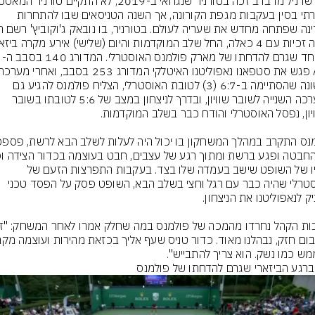
היוקרתי בסין בעקבות מגפת הקורונה, אך השנה הטניסאים שבו להתחרות 
במיוחד שגרם להדחתו של מארק פולמנס האוסטרלי. המדורג 140 בסבב ה-
ראשונה שהסתיימה ב-6:7 (3) לטובת האוסטרלי, הצליח פולמנס להגיע גם 
במערכה השנייה לשובר שוויון, ובדרך לניצחון במצב של 5:6 לטובתו בשובר 
בפניו של השופט שישב בעמדה שלו בצד. בעקבות התפרצות הזעם של 
האוסטרלי שהיה כבר עם רגל וחצי בשלב הבא, השופט פסק על הפסד טכני 
מש כמו נשק. הוא צריך להתבייש".
ברגע הביזארי שגרם להדחתו של פולמנס