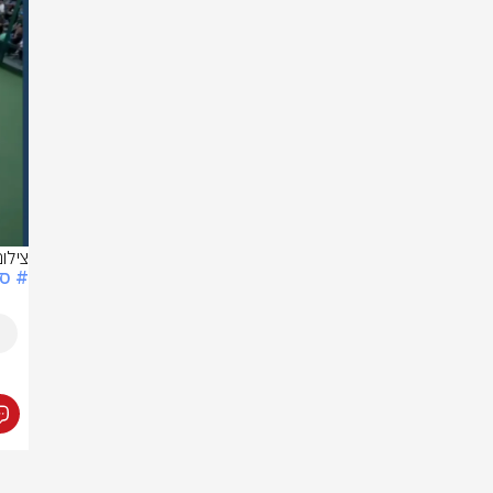
צילום:
# ספ