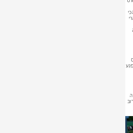
מאז שדניל מדבדב זכה בטורניר שנגחאי ב-2019, לא התקיים טורניר המאסטרס 
במדינה שפתחה מחדש את שעריה לעולם. בטורניר, בו נובאק ג'וקוביץ' רשם הכי 
הרבה זכיות עם 4 כאלה, החל שלב המוקדמות והיום (שלישי) אירע מקרה ביזארי 
ATP פגש את סטפאנו נאפוליטנו האיטלקי המדורג 253 בסבב, ואחרי מערכה 
פולמנס התקרב במהלך המשחקון בו יכול היה לעלות לשלב הבא לרשת, פספס 
את החבטה ופגע ברשת ומתוך רגע של עצבים, חבט בעוצמה בכדור הצידה ופגע 
תגובות הקהל נחרדו מהמכה של פולמנס במה שחלק אמרו לאחר המשחק: "זה 
היה בום חזק, נבהלנו מאוד. כדור טניס שעף אליך בכזאת מהירות ועוצמה מקרוב 