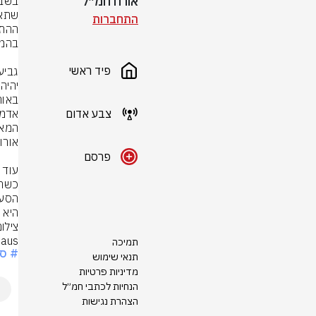
אורח חמ״ל
התחברות
פיד ראשי
צבע אדום
פרסם
היא ל
haus
תמיכה
# ספ
תנאי שימוש
מדיניות פרטיות
הנחיות לכתבי חמ״ל
הצהרת נגישות