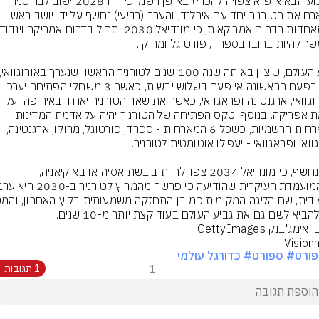
בשבוע הבא אופ"א צפויה להכריז באופן רשמי כי יורו 2028 ישוב לבריטניה 
שתארח את הטורניר יחד עם אירלנד, והערב (רביעי) נחשף על ידי יושב ראש 
יהיה בפעם הראשונה אי פעם בשלוש יבשות, כאשר 3 משחקי הפתיחה יערכו 
באורוגוואי, ארגנטינה ופראגוואי, כאשר את שאר הטורניר יארחו באירופה ועל 
אדמת אפריקה. בנוסף, טקס הפתיחה של הטורניר יהיה על אדמת המדינות 
המארחות הרשמיות, כשכל 6 המארחות - ספרד, פורטוגל, מרוקו, ארגנטינה, 
עוד נחשף, כי מונדיאל 2034 צפוי להיות ביבשת אסיה או באוקיאניה, 
הביא לשם גם את גביע העולם בעוד קצת יותר מ-10 שנים.
Vision
ורט
# ספורט
# כדורגל עולמי
1
1 תגובות