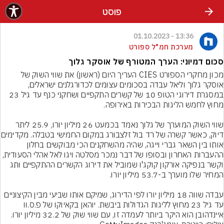
פוסט
13:36 - 01.10.2023
מערכת חמ"ל ספורט
סכום דמיוני: הערך המטורף של אוסקר גלוך
מכון מחקרי הספורט CIES העריך היום (ראשון) את שווי השוק של 
אוסקר גלוך וליאל עבדה בסכומים עצומים לכדורגלנים ישראלים, 
במסגרת דירוגי הטופ 10 של קשרים התקפיים ושחקני כנף עד גיל 23 
שווי השוק המוערך של גלוך נאמד בכמעט 26 מיליון יורו, 25.9 ליתר 
דיוק, כאשר קשרה של רד בול ז
אותו בין השאר גברי וייגה, שהיה מהשחקנים הכי מבוקשים בחלון 
ההעברות האחרון ובסופו של דבר נמכר מסלטה ויגו לאל אהלי הסעודית, 
וקשר בנפיקה אורקון קוקג'ו שמוביל את דירוג הקשרים ההתקפיים ותג 
עבדה שווה 18 מיליון יורו לפי הדירוג, שמיקם אותו שביעי מבין הקיצוניים 
עד גיל 23 מחוץ לליגות הגדולות ביבשת. יוהאן בקאיוקו של פ.ס.וו 
איינדהובן הוא היקר ביותר לעמדה זו, עם שווי שוק של 32.2 מיליון יורו.