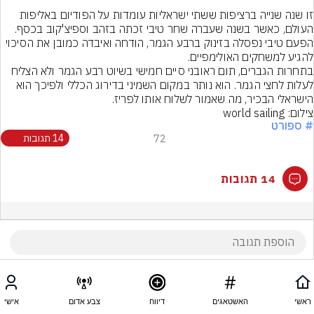
זו שנה שנייה ברציפות ששתי ישראליות עומדות על הפודיום באליפות 
העולם, כאשר בשנה שעברה שחר טיבי זכתה בזהב וספיצ'קוב בכסף. 
הפעם טיבי נפסלה בזינוק ברבע הגמר, הודחה ואיבדה כמובן את הסיכוי 
להגיע למשחקים האולימפיים.
בתחרות הגברים, תום ראובני סיים חמישי בשיוט רבע הגמר ולא הצליח 
לעלות לחצי הגמר. הוא נותר במקום השמיני בדירוג הכללי ולפיכך הוא 
הישראלי הבכיר, מה שאמור לשלוח אותו לפריז.
צילום: world sailing
# ספורט
72
14 תגובות
14 תגובות
ראשי
האשטאגים
דיווח
צבע אדום
אישי