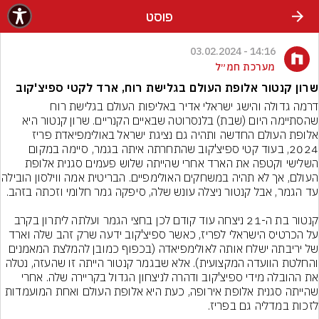
פוסט
14:16 - 03.02.2024
מערכת חמ״ל
שרון קנטור אלופת העולם בגלישת רוח, ארד לקטי ספיצ'קוב
דרמה גדולה והישג ישראלי אדיר באליפות העולם בגלישת רוח 
שהסתיימה היום (שבת) בלנסרוטה שבאיים הקנריים. שרון קנטור היא 
אלופת העולם החדשה ותהיה גם נציגת ישראל באולימפיאדת פריז 
2024, בעוד קטי ספיצ'קוב שהתחרתה איתה בגמר, סיימה במקום 
השלישי וקטפה את הארד אחרי שהייתה שלוש פעמים סגנית אלופת 
העולם, אך לא תהיה במשחקים האולימפי
קנטור בת ה-21 ניצחה עוד קודם לכן בחצי הגמר ועלתה ליתרון בקרב 
על הכרטיס הישראלי לפריז, כאשר ספיצ'קוב ידעה שרק זהב שלה וארד 
של יריבתה ישלח אותה לאולימפיאדה (בכפוף כמובן להמלצת המאמנים 
והחלטת הוועדה המקצועית). אלא שבגמר קנטור הייתה זו שהעזה, נטלה 
את ההובלה מידי ספיצ'קוב ודהרה לניצחון הגדול בקריירה שלה. אחרי 
שהייתה סגנית אלופת אירופה, כעת היא אלופת העולם ואחת המועמדות 