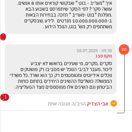
איך "מעריב - בנט " שבקושי קוראים אותו 8 אנשים. 
עושה סקר ? לפי הסקר שיתפרסם בשבוע הבא  
.מפלגת "בנט -מעריב " תזכה בבחירות הבאות 
ב-10.000.000.000 מנדטים  .לידע ,שבסקרים 
משתתפים רק מש' בנט, הנוכל הידוע .
09:35 - 18.07.2025
מקס סבג
סקרים ,סקרים, מי שעיניים ברואשו לא יצביע 
ליכוד..מעבר לביבי הנוכל יש מסביבו רק פושטקים 
נוכלים אידיוטים ומטומטמים רק כך הוא שורד..כל משרדי 
הממשלה כושלים!! ההשיגים היחידים בתחום כוחות 
הביטחון וגם השיגים אלו ממוסמסים מצד הגועליציה.
1
אבי הצדיק
הגיב/ה תגובה אחת