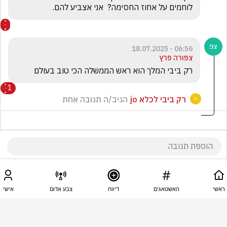
לוחמים על אחוז החסימה?  אני אצביע להם.
06:56 - 18.07.2025
צפורה פרץ
רק ביבי המלך הוא ראש הממשלה הכי טוב בעולם 
1
רק ביבי לכלא jo
הגיב/ה תגובה אחת
06:55 - 18.07.2025
צפורה פרץ
ראשי
האשטאגים
דיווח
צבע אדום
אישי
חחחחח תראו ערוץ 14הליכוד עם 35 מנדטים חמל 
אתם שמאלנים תפסיקו להביא סקרים מערוצי התרעלה 