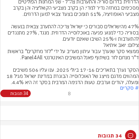
הדרוזית בדרום סוריה והתערבות צה"ל - שני המחנות הפוליטיים 
מסכימים במחזה נדיר למדי: הן בקרב מצביעי הקואליציה והן בקרב 
47% מהישראלים סבורים כי ישראל צריכה להתערב צבאית בנעשה 
בסוריה כדי למנוע פגיעה באוכלוסייה הדרוזית. מנגד, 27% מתנגדים 
להתערבות ו-25% השיבו שאינם יודעים.
צילום: יואב איתיאל
ממצאי סקר שנערך עבור עיתון מעריב על ידי "לזר מחקרים" בראשות 
הסקר נערך בתאריכים 17-16 ביולי 2025. ענו עליו 506 משיבים 
המהווים מדגם מייצג של האוכלוסייה הבוגרת במדינת ישראל מגיל 18 
ומעלה, יהודים וערבים. טעות הדגימה המרבית בסקר זה היא 4.4%.
# סקרים
8
34 תגובות
34 תגובות