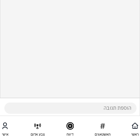
ראשי
האשטאגים
דיווח
צבע אדום
אישי