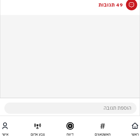
49 תגובות
ראשי
האשטאגים
דיווח
צבע אדום
אישי