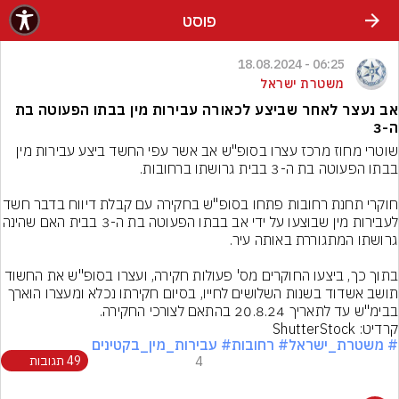
פוסט
06:25 - 18.08.2024
משטרת ישראל
אב נעצר לאחר שביצע לכאורה עבירות מין בבתו הפעוטה בת
ה-3
שוטרי מחוז מרכז עצרו בסופ"ש אב אשר עפי החשד ביצע עבירות מין 
חוקרי תחנת רחובות פתחו בסופ"ש בחקירה עם קבלת ד
לעבירות מין שבוצעו על ידי אב בבתו הפעוט
בתוך כך, ביצעו החוקרים מס' פעולות חקירה, ועצרו בסופ"ש את החשוד 
תושב אשדוד בשנות השלושים לחייו, בסיום חקירתו נכלא ומעצרו הוארך 
בבימ"ש עד לתאריך 20.8.24 בהתאם לצורכי החקירה.
קרדיט: ShutterStock
# משטרת_ישראל
# רחובות
# עבירות_מין_בקטינים
4
49 תגובות