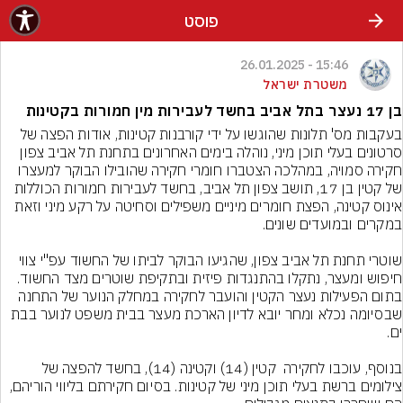
פוסט
15:46 - 26.01.2025
משטרת ישראל
בן 17 נעצר בתל אביב בחשד לעבירות מין חמורות בקטינות
בעקבות מס' תלונות שהוגשו על ידי קורבנות קטינות, אודות הפצה של 
סרטונים בעלי תוכן מיני, נוהלה בימים האחרונים בתחנת תל אביב צפון 
חקירה סמויה, במהלכה הצטברו חומרי חקירה שהובילו הבוקר למעצרו 
של קטין בן 17, תושב צפון תל אביב, בחשד לעבירות חמורות הכוללות 
אינוס קטינה, הפצת חומרים מיניים משפילים וסחיטה על רקע מיני וזאת 
שוטרי תחנת תל אביב צפון, שהגיעו הבוקר לביתו של החשוד עפ"י צווי 
חיפוש ומעצר, נתקלו בהתנגדות פיזית ובתקיפת שוטרים מצד החשוד. 
בתום הפעילות נעצר הקטין והועבר לחקירה במחלק הנוער של התחנה 
שבסיומה נכלא ומחר יובא לדיון הארכת מעצר בבית משפט לנוער בבת 
בנוסף, עוכבו לחקירה  קטין (14) וקטינה (14), בחשד להפצה של 
צילומים ברשת בעלי תוכן מיני של קטינות. בסיום חקירתם בליווי הוריהם, 