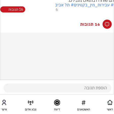
הם שוחררו בתנאים מגבילים.
# עבירות_מין_בקטינים
# תל אביב
6
16 תגובות
16 תגובות
ראשי
האשטאגים
דיווח
צבע אדום
אישי