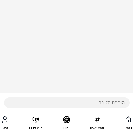
ראשי
האשטאגים
דיווח
צבע אדום
אישי