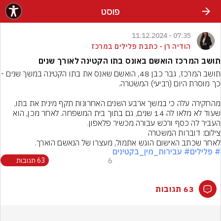
פוסט
07:35 - 11.12.2024
הודיה רן - כתבת פלילים במרכז
תושב המרכז הואשם באונס בתו הקטינה לאורך שנים
תושב המרכז, גבר כבן 48, הואשם
מהחקירה עלה כי במשך ארבע השנים האחרונות תקף מינית את בתו, 
שעוד לא מלאו לה 14 שנים, גם בתוך בית המשפחה. לאחר מכן, הוא 
העביר לה כסף ורכש עבורה מכשיר פלאפון.
צילום: דוברות המשטרה
לאחר שכתב האישום הוגש אתמול, מעצרו של הנאשם הוארך.
# פלילים
# עבירות_מין_בקטינים
6
63 תגובות
63 תגובות