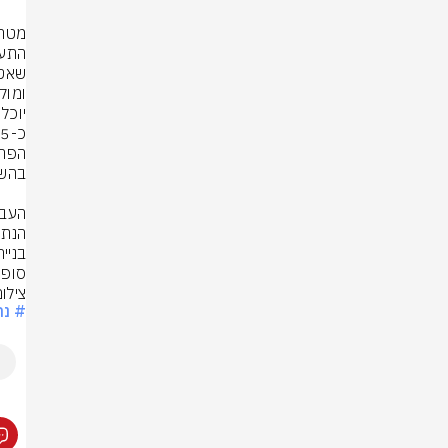
סופי
צילום
# נת