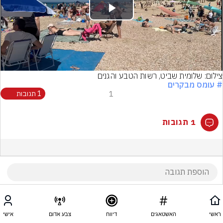
Play
Video
צילום: שלומית שביט, רשות הטבע והגנים
# עומס מבקרים
1
1 תגובות
1 תגובות
ראשי
האשטאגים
דיווח
צבע אדום
אישי