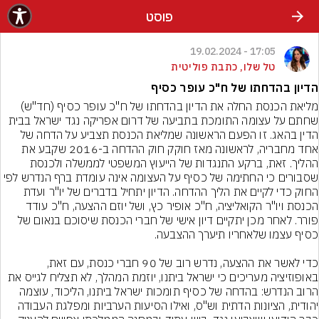
פוסט
17:05 - 19.02.2024
טל שלו, כתבת פוליטית
הדיון בהדחתו של ח"כ עופר כסיף
מליאת הכנסת החלה את הדיון בהדחתו של ח"כ עופר כסיף (חד"ש) 
שחתם על עצומה התומכת בתביעה של דרום אפריקה נגד ישראל בבית 
הדין בהאג. זו הפעם הראשונה שמליאת הכנסת תצביע על הדחה של 
אחד מחבריה, לראשונה מאז חוקק חוק ההדחה ב-2016 שקבע את 
ההליך. זאת, ברקע התנגדות של הייעוץ המשפטי לממשלה ולכנסת 
שסבורים כי החתימה של כסיף על העצומה אינה עומדת ברף הנדרש לפי 
החוק כדי לקיים את הליך ההדחה. הדיון יתחיל בדברים של יו"ר ועדת 
הכנסת ויו"ר הקואליציה, ח"כ אופיר כץ, ושל יוזם ההצעה, ח"כ עודד 
פורר. לאחר מכן יתקיים דיון אישי של חברי הכנסת שיסוכם בנאום של 
כדי לאשר את ההצעה, נדרש רוב של 90 חברי כנסת, עם זאת, 
באופוזיציה מעריכים כי ישראל ביתנו, יוזמת המהלך, לא תצליח לגייס את 
הרוב הנדרש: בהדחה של כסיף תומכות ישראל ביתנו, הליכוד, עוצמה 
יהודית, הציונות הדתית וש"ס, ואילו הסיעות הערביות ומפלגת העבודה 