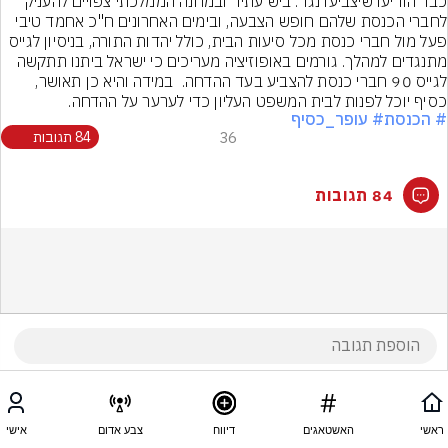
כבר הודיעו שיצביעו נגד. ביש עתיד ובמחנה הממלכתי צפויים להעניק 
לחברי הכנסת שלהם חופש הצבעה, ובימים האחרונים ח"כ אחמד טיבי 
פעל מול חברי כנסת מכל סיעות הבית, כולל יהדות התורה, בניסיון לגייס 
מתנגדים למהלך. גורמים באופוזיציה מעריכים כי ישראל ביתנו תתקשה 
לגייס 90 חברי כנסת להצביע בעד ההדחה.  במידה והיא כן תאושר, 
כסיף יוכל לפנות לבית המשפט העליון כדי לערער על ההדחה.
# הכנסת
# עופר_כסיף
36
84 תגובות
84 תגובות
ראשי
האשטאגים
דיווח
צבע אדום
אישי