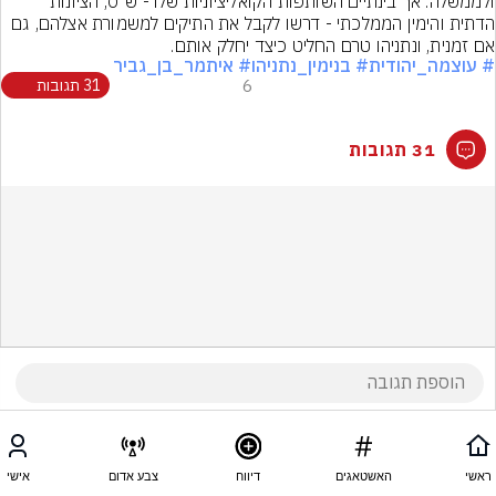
ולממשלה. אך בינתיים השותפות הקואליציוניות שלו - ש״ס, הציונות 
הדתית והימין הממלכתי - דרשו לקבל את התיקים למשמורת אצלהם, גם 
אם זמנית, ונתניהו טרם החליט כיצד יחלק אותם.
# עוצמה_יהודית
# בנימין_נתניהו
# איתמר_בן_גביר
6
31 תגובות
31 תגובות
ראשי
האשטאגים
דיווח
צבע אדום
אישי