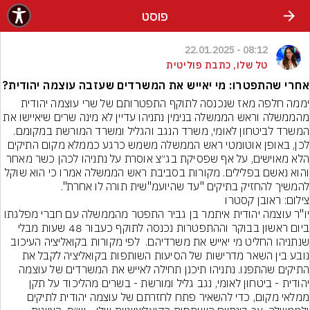
פוסט
08:12 - 22.01.2025
טל שלו, כתבת פוליטית
אחרי שהתפטרו: מי יאייש את המשרדים שעזבה עוצמה יהודית?
יממה חלפה מאז שנכנסה לתוקף התפטרותם של שרי עוצמה יהודית 
מהממשלה וראש הממשלה בנימין נתניהו עדיין לא מינה שרים שיאיישו את 
המשרד לביטחון לאומי, משרד הנגב והגליל ומשרד המורשת במקומם. 
לכן, באופן אוטומטי ראש הממשלה משמש כרגע כממלא מקום התיקים 
הלא מאוישים, על אף שפסיקת בג״צ אוסרת על נתניהו לכהן כשר מאחר 
והוא נאשם בפלילים. מקורות בסביבת ראש הממשלה אמרו כי הוא שוקל 
להמשיך להחזיק בתיקים "עד שהיועמ"שית תורה לו אחרת".
צילום: ראובן קסטרו
יו"ר עוצמה יהודית איתמר בן גביר התפטר מהממשלה עם חברי מפלגתו 
ביום ראשון בבוקר וההתפטרות נכנסה לתוקף כעבור 48 שעות מבלי 
שנתניהו החליט מי יאייש את משרדיהם.  לפי מקורות בקואליציה העיכוב 
נובע בין השאר מדרישות של הסיעות השותפות בקואליציה לקבל את 
התיקים שהתפנו. נתניהו תיכנן תחילה לאייש את המשרדים של עוצמה 
יהודית - ביטחון לאומי, נגב גליל ומורשת - בשרים מהליכוד על תקן 
ממלאי מקום, כדי להשאיר פתח לחזרתם של עוצמה יהודית לתיקים 