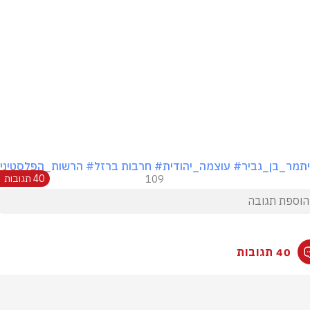
תמר_בן_גביר
# עוצמה_יהודית
# חרבות ברזל
# הרשות_הפלסטיני
109
40 תגובות
40 תגובות