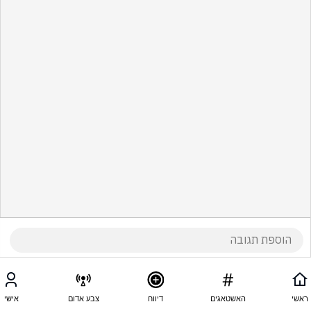
ראשי
האשטאגים
דיווח
צבע אדום
אישי