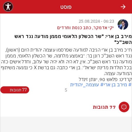
פוסט
06:23 - 25.08.2024
יקי אדמקר, כתב כנסת וחרדים
מירב בן ארי: "שר הכשלון הלאומי מממן מודעה נגד ראש
השב''כ"
ח״כ מירב בן ארי הגיבה למודעה שפרסמו עוצמה יהודית היום (ראשון), 
נגד ראש השב''כ רונן בר: ״באמצע מלחמה, שר הכשלון הלאומי, מממן 
מודעה נגד ראש השב"כ. אין, לא היה ולא יהיה שר עלוב, וחדל אישים כ
בכל תולדות מדינת ישראל״. בן ארי כתבה גם
המודעה עצמה.
קרדיט: פלאש 90, יונתן זינדל
# מירב בן ארי
# עוצמה_יהודית
5
77 תגובות
77 תגובות