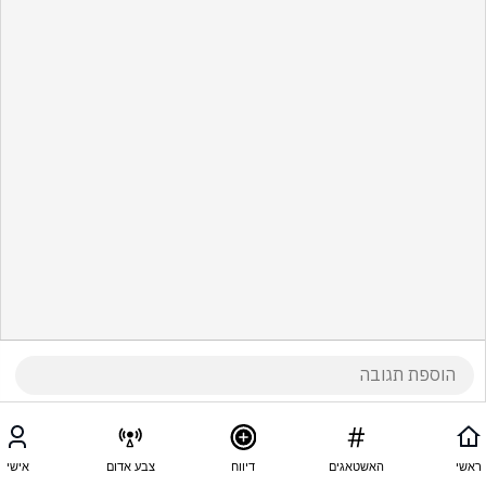
ראשי
האשטאגים
דיווח
צבע אדום
אישי