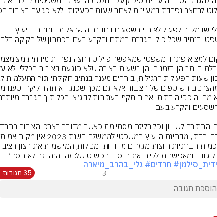
השרה להגנת הסביבה עידית סילמן על החלטת היועצת המשפטית לבלום את 
״צר לי שבמקום לפעול לאיחוי השסעים בחברה הישראלית בוחרים בייעוץ 
ל גווניו ומאפשרות לקיים את הייסוד הפשוט של: זה נהנה וזה לא חסר״
דית_סילמן
# חרדים
# גלי_בהרב_מיארה
3
35 תגובות