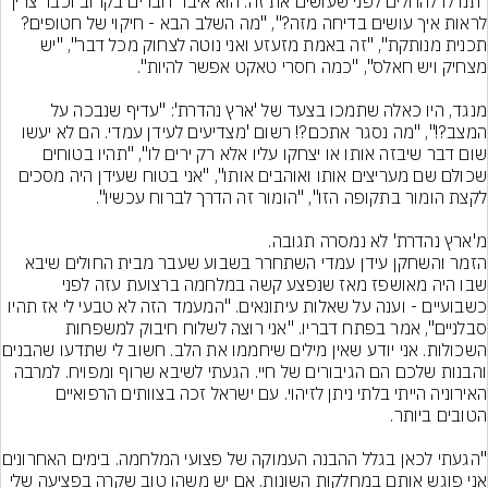
"תנו לו להחלים לפני שעושים את זה. הוא איבד חברים בקרוב וכבר צריך 
לראות איך עושים בדיחה מזה?", "מה השלב הבא - חיקוי של חטופים? 
תכנית מנותקת", "זה באמת מזעזע ואני נוטה לצחוק מכל דבר", "יש 
מנגד, היו כאלה שתמכו בצעד של 'ארץ נהדרת': "עדיף שנבכה על 
המצב?!", "מה נסגר אתכם?! רשום 'מצדיעים לעידן עמדי. הם לא יעשו 
שום דבר שיבזה אותו או יצחקו עליו אלא רק ירים לו", "תהיו בטוחים 
שכולם שם מעריצים אותו ואוהבים אותו", "אני בטוח שעידן היה מסכים 
מ'ארץ נהדרת' לא נמסרה תגובה.
הזמר והשחקן עידן עמדי השתחרר בשבוע שעבר מבית החולים שיבא 
שבו היה מאושפז מאז שנפצע קשה במלחמה ברצועת עזה לפני 
כשבועיים - וענה על שאלות עיתונאים. "המעמד הזה לא טבעי לי אז תהיו 
סבלניים", אמר בפתח דבריו. "אני רוצה לשלוח חיבוק למשפחות 
השכולות. אני יודע שאין מילים שיחממ
והבנות שלכם הם הגיבורים של חיי. הגעתי לשיבא שרוף ומפויח. למרבה 
האירוניה הייתי בלתי ניתן לזיהוי. עם ישראל זכה בצוותים הרפואיים 
"הגעתי לכאן בגלל ההבנה העמו
אני פוגש אותם במחלקות השונות. אם יש משהו טוב שקרה בפציעה שלי 