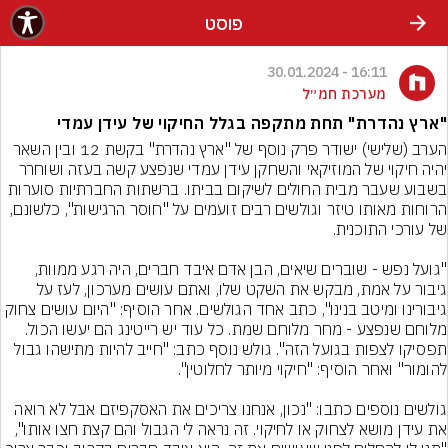
פוסט
16:11 - 30.01.2024
מערכת חמ״ל
"ארץ נהדרת" תחת מתקפה בגלל החיקוי של עידן עמדי
הערב (שלישי) ישודר פרק נוסף של "ארץ נהדרת" בקשת 12 ובין השאר 
יהיה חיקוי של המוזיקאי והשחקן עידן עמדי שנפצע קשה בעזה ושוחרר 
בשבוע שעבר מבית החולים לשיקום בביתו. ברשתות החברתיות סוערות 
הרוחות מאותו טיזר וגולשים רבים זועמים על "חוסר הרגישות", כלשונם, 
"גועל נפש - שוברים שיאים, הבן אדם איבד חברים, היה רגע ממוות, 
גיבור על אמת, מבקש את השקט שלו, ואתם עושים מערכון, לעז על 
גיבורינו ומיטב בנינו", כתב אחד הגולשים. אחר הוסיף: "היום עושים צחוק 
מלוחם שנפצע - מחר מלוחם שמת. כל עוד יש רייטינג הם יעשו הכול. 
תפסיקו לצפות בגועל הזה". גולש נוסף כתב: "חייב להיות מתישהו גבול 
גולשים נוספים כתבו: "נכון, אנחנו צריכים את האסקפיזם אבל לא רואה 
את עידן מושא לצחוק או לחיקוי. זה נראה לי הגבול והם קצת חצו אותו", 