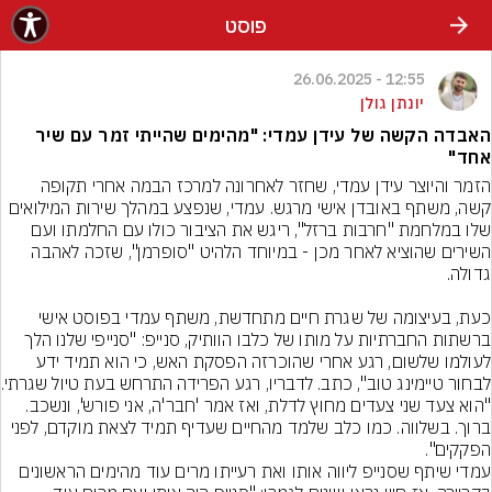
פוסט
12:55 - 26.06.2025
יונתן גולן
האבדה הקשה של עידן עמדי: "מהימים שהייתי זמר עם שיר
אחד"
הזמר והיוצר עידן עמדי, שחזר לאחרונה למרכז הבמה אחרי תקופה 
קשה, משתף באובדן אישי מרגש. עמדי, שנפצע במהלך שירות המילואים 
שלו במלחמת "חרבות ברזל", ריגש את הציבור כולו עם החלמתו ועם 
השירים שהוציא לאחר מכן - במיוחד הלהיט "סופרמן", שזכה לאהבה 
כעת, בעיצומה של שגרת חיים מתחדשת, משתף עמדי בפוסט אישי 
ברשתות החברתיות על מותו של כלבו הוותיק, סנייפ: "סנייפי שלנו הלך 
לעולמו שלשום, רגע אחרי שהוכרזה הפסקת האש, כי הוא תמיד ידע 
לבחור טיימינג טו
"הוא צעד שני צעדים מחוץ לדלת, ואז אמר 'חבר'ה, אני פורש', ונשכב. 
ברוך. בשלווה. כמו כלב שלמד מהחיים שעדיף תמיד לצאת מוקדם, לפני 
הפקקים".
עמדי שיתף שסנייפ ליווה אותו ואת רעייתו מרים עוד מהימים הראשונים 