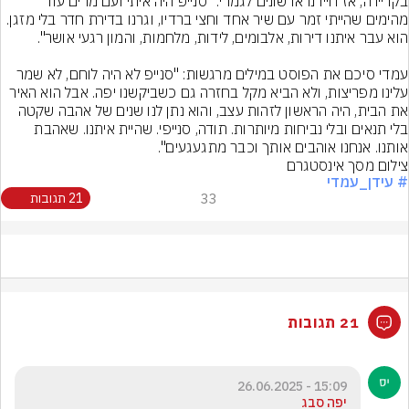
בקריירה, אז חייו נראו שונים לגמרי: "סנייפ היה איתי ועם מרים עוד 
מהימים שהייתי זמר עם שיר אחד וחצי ברדיו, וגרנו בדירת חדר בלי מזגן. 
עמדי סיכם את הפוסט במילים מרגשות: "סנייפ לא היה לוחם, לא שמר 
עלינו מפריצות, ולא הביא מקל בחזרה גם כשביקשנו יפה. אבל הוא האיר 
את הבית, היה הראשון לזהות עצב, והוא נתן לנו שנים של אהבה שקטה 
בלי תנאים ובלי נביחות מיותרות. תודה, סנייפי. שהיית איתנו. שאהבת 
אותנו. אנחנו אוהבים אותך וכבר מתגעגעים".
צילום מסך אינסטגרם
# עידן_עמדי
33
21 תגובות
21 תגובות
15:09 - 26.06.2025
יפה סבג